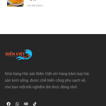
23/09/2023
Nhà hàng Hải sản Biển Việt với hàng trăm loại hải
sản tươi sống, được chế biến công phu sạch sẽ,
cho bạn một trải nghiệm ẩm thực đáng nhớ.