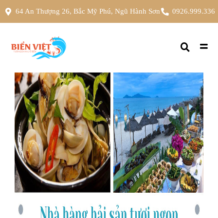
64 An Thượng 26, Bắc Mỹ Phú, Ngũ Hành Sơn
0926.999.336