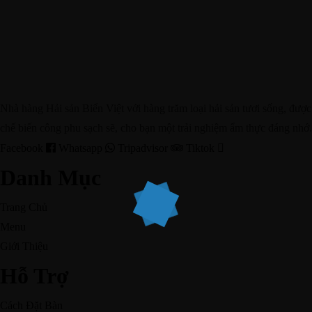
Đà Nẵng không chỉ thu hút du khách thập phương với
những địa điểm du lịch...
Đặt Bàn
Nhà hàng Hải sản Biển Việt với hàng trăm loại hải sản tươi sống, được
chế biến công phu sạch sẽ, cho bạn một trải nghiệm ẩm thực đáng nhớ.
Facebook
Whatsapp
Tripadvisor
Tiktok
Danh Mục
Trang Chủ
Menu
Giới Thiệu
Hỗ Trợ
Cách Đặt Bàn