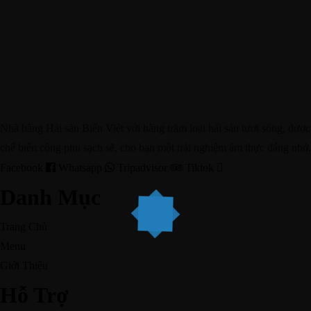
Đà Nẵng được mệnh danh là một trong những thành phố
đáng sống bậc nhất tại...
Đặt Bàn
Nhà hàng Hải sản Biển Việt với hàng trăm loại hải sản tươi sống, được
chế biến công phu sạch sẽ, cho bạn một trải nghiệm ẩm thực đáng nhớ.
Facebook
Whatsapp
Tripadvisor
Tiktok
Danh Mục
Trang Chủ
Menu
Giới Thiệu
Hỗ Trợ