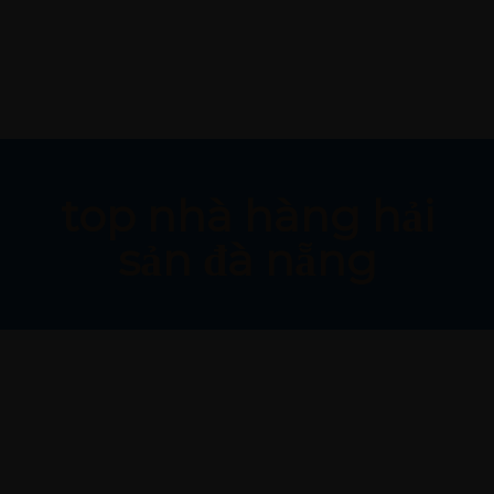
64 An Thượng 26, Bắc Mỹ Phú, Ngũ Hành Sơn
0926.999.336
top nhà hàng hải
sản đà nẵng
Top 5 các nhà hàng hải sản ngon ở Đà Nẵng giá
siêu rẻ
29/02/2024 IN
KINH NGHIỆM DU LỊCH
READ MORE