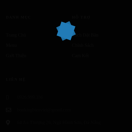
DANH MỤC
HỖ TRỢ
Trang Chủ
Cách Đặt Bàn
Menu
Chính Sách
Giới Thiệu
Cam Kết
LIÊN HỆ
0926.999.336
bookingbienviet@gmail.com
64 An Thượng 26, Ngũ Hành Sơn, Đà Nẵng