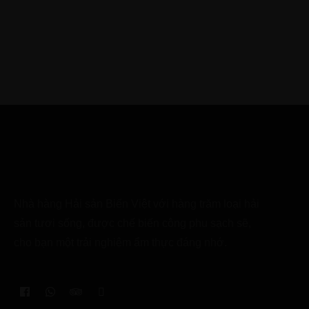
Đến với Đà Nẵng, bạn nhất định không thể bỏ lỡ
những món ăn hải sản...
Nhà hàng Hải sản Biển Việt với hàng trăm loại hải
sản tươi sống, được chế biến công phu sạch sẽ,
cho bạn một trải nghiệm ẩm thực đáng nhớ.