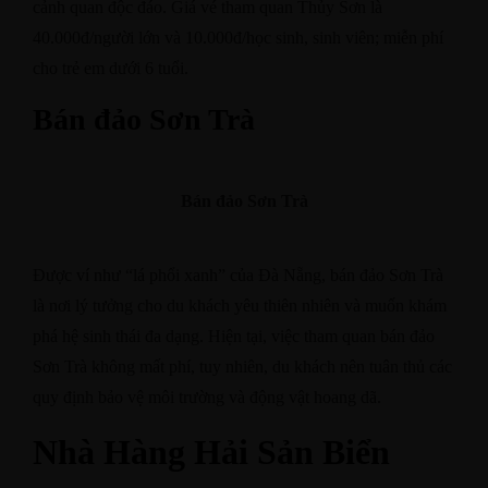
cảnh quan độc đáo. Giá vé tham quan Thủy Sơn là
40.000đ/người lớn và 10.000đ/học sinh, sinh viên; miễn phí
cho trẻ em dưới 6 tuổi. ​
Bán đảo Sơn Trà
Bán đảo Sơn Trà
Được ví như “lá phổi xanh” của Đà Nẵng, bán đảo Sơn Trà
là nơi lý tưởng cho du khách yêu thiên nhiên và muốn khám
phá hệ sinh thái đa dạng. Hiện tại, việc tham quan bán đảo
Sơn Trà không mất phí, tuy nhiên, du khách nên tuân thủ các
quy định bảo vệ môi trường và động vật hoang dã. ​
Nhà Hàng Hải Sản Biển