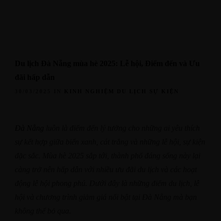
64 An Thượng 26, Bắc Mỹ Phú, Ngũ Hành Sơn
Cua
0926.999.336
Mực
Chỉ Dẫn Bản Đồ
Ốc
Facebook
Tripadvisor
Tiktok
Whatsapp
Tôm
Du lịch Đà Nẵng mùa hè 2025: Lễ hội, Điểm đến và Ưu
Lẩu
đãi hấp dẫn
Trang Chủ
Giới Thiệu
Menu
Các Món Khác
Kinh Nghiệm Du Lịch
Liên Hệ
30/03/2025 IN
KINH NGHIỆM DU LỊCH
SỰ KIỆN
Combo
Khai Vị
Cá
Đà Nẵng
luôn là điểm đến lý tưởng cho những ai yêu thích
Cua
Đặt Bàn
sự kết hợp giữa biển xanh, cát trắng và những lễ hội, sự kiện
Mực
đặc sắc. Mùa hè 2025 sắp tới, thành phố đáng sống này lại
Ốc
càng trở nên hấp dẫn với nhiều ưu đãi du lịch và các hoạt
Tôm
động lễ hội phong phú. Dưới đây là những điểm du lịch, lễ
Lẩu
hội và chương trình giảm giá nổi bật tại Đà Nẵng mà bạn
Trang Chủ
Giới Thiệu
Các Món Khác
Kinh Nghiệm Du Lịch
Liên Hệ
không thể bỏ qua.