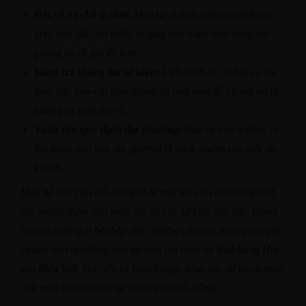
Đặt vé và chỗ ở sớm:
Mùa hè là thời điểm cao điểm du
lịch, việc đặt chỗ trước sẽ giúp bạn tránh tình trạng hết
phòng và có giá tốt hơn.​
Kiểm tra thông tin sự kiện:
Lịch trình các lễ hội có thể
thay đổi, nên cập nhật thông tin mới nhất để không bỏ lỡ
những sự kiện thú vị.​
Tuân thủ quy định địa phương:
Bảo vệ môi trường và
tôn trọng văn hóa địa phương là trách nhiệm của mỗi du
khách.​
Mùa hè 2025 tại Đà Nẵng sẽ là một mùa du lịch đáng nhớ
với những điểm đến tuyệt vời và các sự kiện đặc sắc. Đừng
bỏ qua những lễ hội hấp dẫn, những chương trình giảm giá
và đặc biệt là những trải nghiệm ẩm thực tại
Nhà hàng Hải
sản Biển Việt
. Hãy lên kế hoạch ngay hôm nay để tận hưởng
một mùa hè tuyệt vời tại thành phố Đà Nẵng.