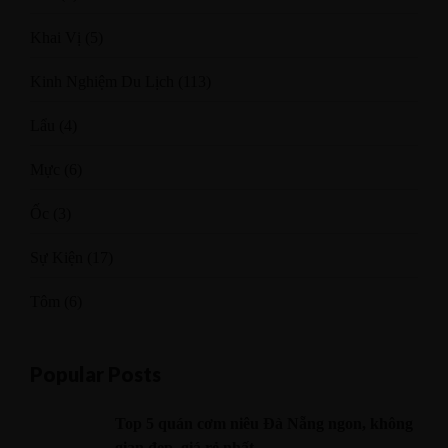
Khai Vị
(5)
Kinh Nghiệm Du Lịch
(113)
Lẩu
(4)
Mực
(6)
Ốc
(3)
Sự Kiện
(17)
Tôm
(6)
Popular Posts
Top 5 quán cơm niêu Đà Nẵng ngon, không
gian đẹp, giá rẻ nhất